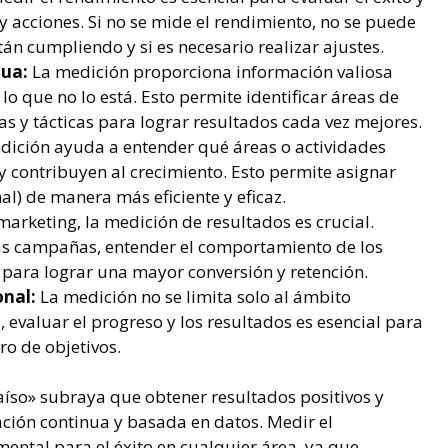
 y acciones. Si no se mide el rendimiento, no se puede
tán cumpliendo y si es necesario realizar ajustes.
nua:
La medición proporciona información valiosa
lo que no lo está. Esto permite identificar áreas de
as y tácticas para lograr resultados cada vez mejores.
ición ayuda a entender qué áreas o actividades
y contribuyen al crecimiento. Esto permite asignar
al) de manera más eficiente y eficaz.
arketing, la medición de resultados es crucial.
las campañas, entender el comportamiento de los
as para lograr una mayor conversión y retención.
onal:
La medición no se limita solo al ámbito
, evaluar el progreso y los resultados es esencial para
gro de objetivos.
íso» subraya que obtener resultados positivos y
ción continua y basada en datos. Medir el
ental para el éxito en cualquier área, ya que