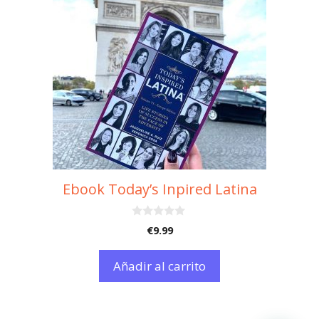
Ebook Today’s Inpired Latina
0
€
9.99
d
e
5
Añadir al carrito