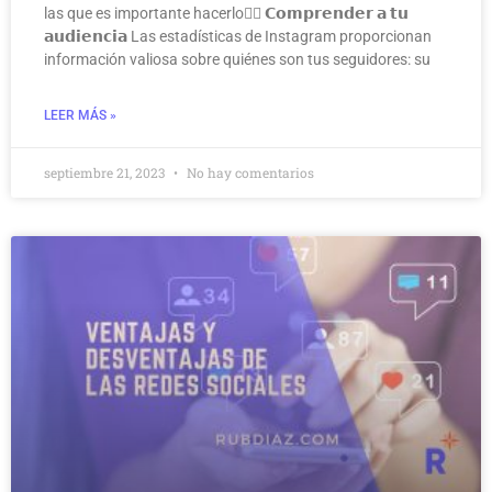
las que es importante hacerlo👇🏻 𝗖𝗼𝗺𝗽𝗿𝗲𝗻𝗱𝗲𝗿 𝗮 𝘁𝘂
𝗮𝘂𝗱𝗶𝗲𝗻𝗰𝗶𝗮 Las estadísticas de Instagram proporcionan
información valiosa sobre quiénes son tus seguidores: su
LEER MÁS »
septiembre 21, 2023
No hay comentarios